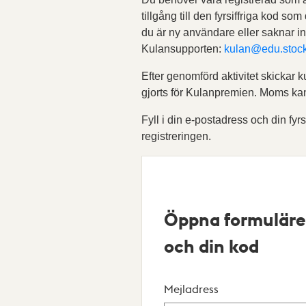
tillgång till den fyrsiffriga kod som
du är ny användare eller saknar i
Kulansupporten:
kulan@edu.stoc
Efter genomförd aktivitet skickar k
gjorts för Kulanpremien. Moms ka
Fyll i din e-postadress och din fyrs
registreringen.
Öppna formuläre
och din kod
Mejladress