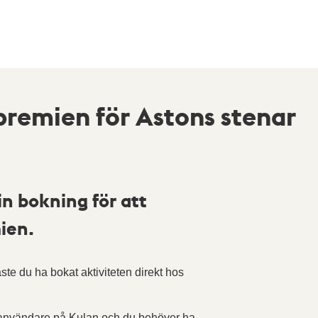
remien för Astons stenar
in bokning för att
ien.
te du ha bokat aktiviteten direkt hos
 användare på Kulan och du behöver ha