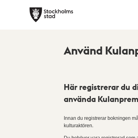
Använd Kulanp
Här registrerar du d
använda Kulanprem
Innan du registrerar bokningen mås
kulturaktören.
Du behöver vara registrerad som