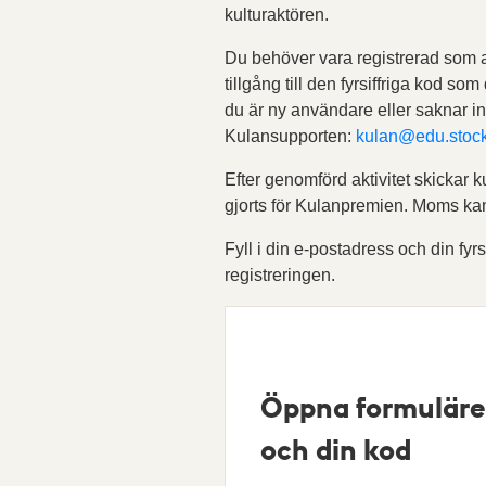
kulturaktören.
Du behöver vara registrerad som
tillgång till den fyrsiffriga kod som
du är ny användare eller saknar i
Kulansupporten:
kulan@edu.stoc
Efter genomförd aktivitet skickar k
gjorts för Kulanpremien. Moms ka
Fyll i din e-postadress och din fyrs
registreringen.
Öppna formuläre
och din kod